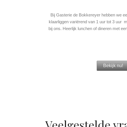
Bij Gasterie de Bokkereyer hebben we ee
klaarliggen variërend van 1 uur tot 3 uur 
bij ons. Heerlijk lunchen of dineren met ee
https://www.high-
endrolex.com/12
Bekijk nu!
Veelgestelde v