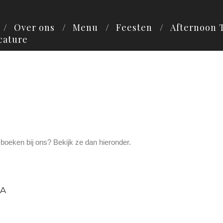
Over ons
Menu
Feesten
Afternoon 
cature
boeken bij ons? Bekijk ze dan hieronder.
A