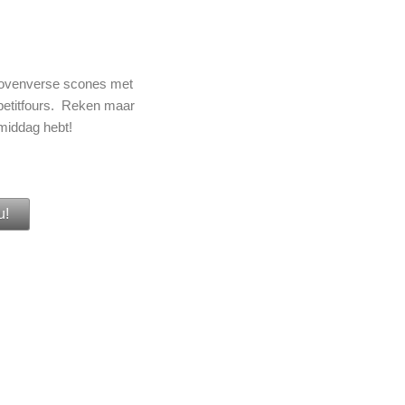
, ovenverse scones met
 petitfours. Reken maar
 middag hebt!
u!