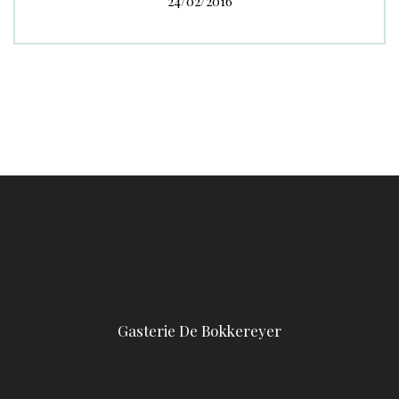
24/02/2016
LIKE ONZE FACEBOOK PAGINA
ONS ADRES
Gasterie De Bokkereyer