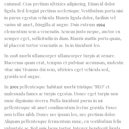
euismod. Cras pretium ultricies adipiscing. Etiam id dolor
ligula. Sed feugiat pretium scelerisque. Vestibulum porta nisi
in purus egestas vehicula. Mauris ligula dolor, facilisis vel
varius sit amet, fringilla at augue. Duis rutrum
1994
elementum sem a venenatis. Aenean justo neque, auctor eu
semper eget, sollicitudin in diam. Mauris mattis porta quam,
id placerat tortor venenatis ac. In in tincidunt leo.
In 1998 morbi ullamcorper ullamcorper turpis at ornare.
Maecenas quam erat, tempus et pulvinar accumsan, molestie
vitae nisi. Vivamus dui sem, ultricies eget vehicula sed,
gravida sed augue.
In
2001
pellentesque habitant morbi tristique "SEO" et
malesuada fames ac turpis egestas. Donec eget turpis non
nunc dignissim viverra. Nulla tincidunt purus in mi
pellentesque sit amet condimentum lectus gravida. Fusce
non tellus nibh. Donec nec ipsum leo, nec pretium dolor.
Aliquam pellentesque fermentum nunc, eu vestibulum felis
vulputate ac. Sed quis lacus tortor. Integer hendrerit ligula