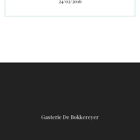
24/02/2016
LIKE ONZE FACEBOOK PAGINA
ONS ADRES
Gasterie De Bokkereyer