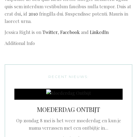
quis sem interdum vestibulum faucibus nulla tempor. Duis at
erat dui, id
2010
fringilla dui. Suspendisse potenti. Mauris in
laoreet urna.
Jessica Right is on
Twitter
,
Facebook
and
LinkedIn
Additional Info
RECENT NIEUWS:
MOEDERDAG ONTBIJT
Op zondag 8 mei is het weer moederdag en kun je
mama verrassen met een ontbijtje in…